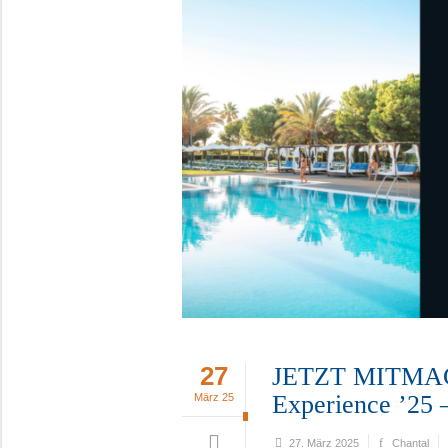
27
JETZT MITMAC
Experience ’25 –
März 25
27. März 2025
Chantal