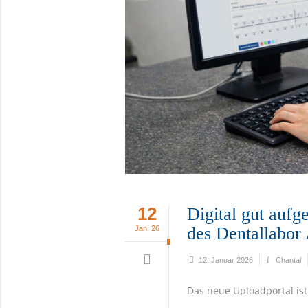
12
Digital gut aufg
des Dentallabor
Jan. 26
12. Januar 2026
Chantal
Das neue Uploadportal ist