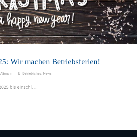
5: Wir machen Betriebsferien!
 Altmann
Betriebliches
,
News
2025 bis einschl. …