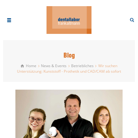
Blog
Home
News & Events
Betriebliches
Wir suchen
Unterstützung: Kunststoff - Prothetik und CAD/CAM ab sofort