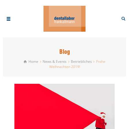
Blog
Home
News & Events
Betriebliches
Frohe
Weihnachten 2019!