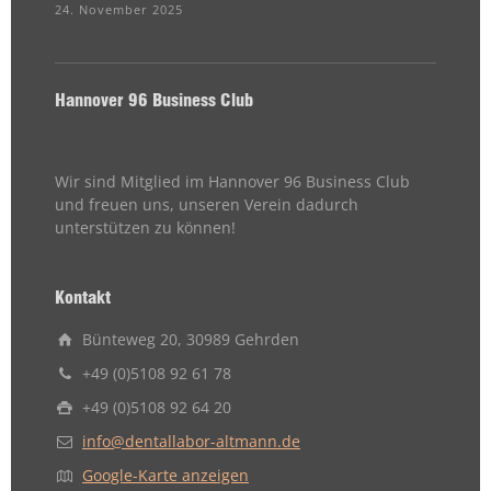
24. November 2025
Hannover 96 Business Club
Wir sind Mitglied im Hannover 96 Business Club
und freuen uns, unseren Verein dadurch
unterstützen zu können!
Kontakt
Bünteweg 20, 30989 Gehrden
+49 (0)5108 92 61 78
+49 (0)5108 92 64 20
info@dentallabor-altmann.de
Google-Karte anzeigen