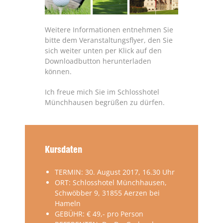
Weitere Informationen entnehmen Sie
bitte dem Veranstaltungsflyer, den Sie
sich weiter unten per Klick auf den
Downloadbutton herunterladen
können.
Ich freue mich Sie im Schlosshotel
Münchhausen begrüßen zu dürfen.
Kursdaten
TERMIN: 30. August 2017, 16.30 Uhr
ORT: Schlosshotel Münchhausen,
Schwöbber 9, 31855 Aerzen bei
Hameln
GEBÜHR: € 49,- pro Person