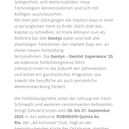
Gelegenheit, sich weiterzubilden, neue
Technologien kennenzulernen und sich mit
Kollegen auszutauschen.
Mit dem Jahr 2024 gingen die Implant Days in ihrer
ursprünglichen Form zu Ende. Doch statt das
Kapitel zu schließen, ist Frank Altmann nun als
Referent bei den
Dentys
dabei und lädt alle
ehemaligen Teilnehmer der Implant Days ein, an
dieser neuen Fortbildung
teilzunehmen. Die
Dentys – Dentist Experience ’25
als exklusive Fortbildungsreise führt
Zahnärzt:innen in die Zukunft der Zahnmedizin
und bietet ein ganzheitliches Programm, das
sowohl die berufliche als auch persönliche
Weiterentwicklung fördert.
Die Fortbildungsreihe unter der Leitung von Yasin
Schirwath und weiteren renommierten Referenten,
bringt Zahnärzt:innen vom
20. bis 27. September
2025
in das exklusive
ROBINSON Quinta da
Ria.
Der „All-Inclusive“ Club liegt an der
beeindruckenden Küste der Ostalgarve, inmitten